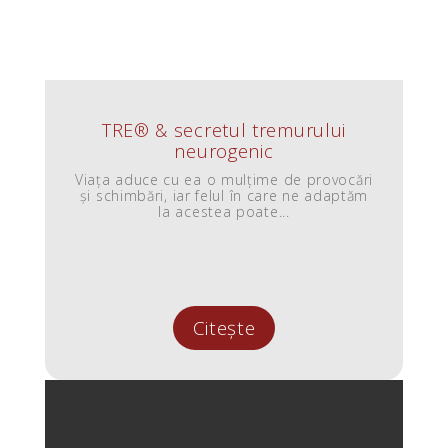
TRE® & secretul tremurului
neurogenic
Viața aduce cu ea o mulțime de provocări
și schimbări, iar felul în care ne adaptăm
la acestea poate...
Citește