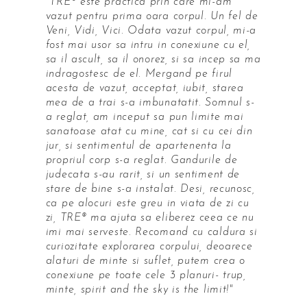
"TRE® este practica prin care mi-am
vazut pentru prima oara corpul. Un fel de
Veni, Vidi, Vici. Odata vazut corpul, mi-a
fost mai usor sa intru in conexiune cu el,
sa il ascult, sa il onorez, si sa incep sa ma
indragostesc de el. Mergand pe firul
acesta de vazut, acceptat, iubit, starea
mea de a trai s-a imbunatatit. Somnul s-
a reglat, am inceput sa pun limite mai
sanatoase atat cu mine, cat si cu cei din
jur, si sentimentul de apartenenta la
propriul corp s-a reglat. Gandurile de
judecata s-au rarit, si un sentiment de
stare de bine s-a instalat. Desi, recunosc,
ca pe alocuri este greu in viata de zi cu
zi, TRE® ma ajuta sa eliberez ceea ce nu
imi mai serveste. Recomand cu caldura si
curiozitate explorarea corpului, deoarece
alaturi de minte si suflet, putem crea o
conexiune pe toate cele 3 planuri- trup,
minte, spirit and the sky is the limit!"