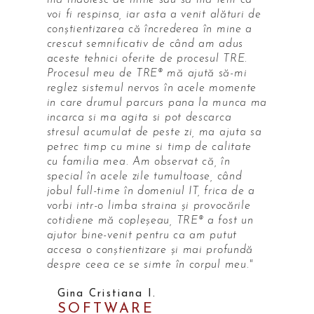
mă îndoiesc de mine sau să mă tem ca
voi fi respinsa, iar asta a venit alături de
conștientizarea că încrederea în mine a
crescut semnificativ de când am adus
aceste tehnici oferite de procesul TRE.
Procesul meu de TRE® mă ajută să-mi
reglez sistemul nervos în acele momente
in care drumul parcurs pana la munca ma
incarca si ma agita si pot descarca
stresul acumulat de peste zi, ma ajuta sa
petrec timp cu mine si timp de calitate
cu familia mea. Am observat că, în
special în acele zile tumultoase, când
jobul full-time în domeniul IT, frica de a
vorbi intr-o limba straina și provocările
cotidiene mă copleșeau, TRE® a fost un
ajutor bine-venit pentru ca am putut
accesa o conștientizare și mai profundă
despre ceea ce se simte în corpul meu."
Gina Cristiana I.
SOFTWARE