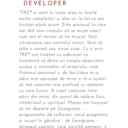
DEVELOPER
"TRE® a venit în viața mea cu foarte
multe completări și aha-uri la tot ce am
învățat până acum. Este procesul în care
am dat voie corpului să se miște exact
cum are el nevoie să fie mișcat, fără
intruziunea sau controlul minții, fără să
aibe o noimă sau vreun scop. Cu si prin
TRE® am învățat cu adevărat ce
înseamnă să devin un simplu observator,
jucăuș și conținător al propriului corp.
Procesul personal și de facilitare m-a
adus mai aproape de mine și m-a ajutat
să mă conectez mai profund cu oamenii
cu care lucrez. A creat coeziune între
părți din mine, din punct de vedere fizic,
intelectual și spiritual. Mereu am încercat
să țin departe pe Georgiana -
programator de software, omul pragmatic
și iscusit în gândire - de Georgiana -
terapeut somatic, care ascultă oamenii, îi