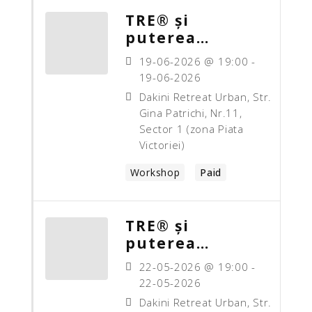
TRE® și
puterea
corpului:
19-06-2026 @ 19:00 -
Eliberare și
19-06-2026
Conectare
Dakini Retreat Urban, Str.
Gina Patrichi, Nr.11,
Sector 1 (zona Piata
Victoriei)
Workshop
Paid
TRE® și
puterea
corpului:
22-05-2026 @ 19:00 -
Eliberare și
22-05-2026
Conectare
Dakini Retreat Urban, Str.