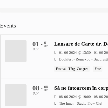
Events
01
01
Lansare de Carte dr. Da
-
JUN
JUN
01-06-2024 @ 13:30 - 01-06-2
Bookfest - Romexpo - București
Festival, Târg, Congres
Free
08
08
Să ne întoarcem în cor
-
JUN
JUN
08-06-2024 @ 19:00 - 08-06-2
The Inner - Studio Flow Cluj