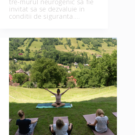
tre-murul neurogenic sa fie
invitat sa se dezvaluie in
conditii de siguranta.…