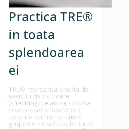
Practica TRE®
in toata
splendoarea
ei
TRE® reprezinta o suita de
exercitii de intindere
(streching) ce au ca scop sa
scoata usor si bland din
zona de confort anumite
grupe de muschi astfel incat