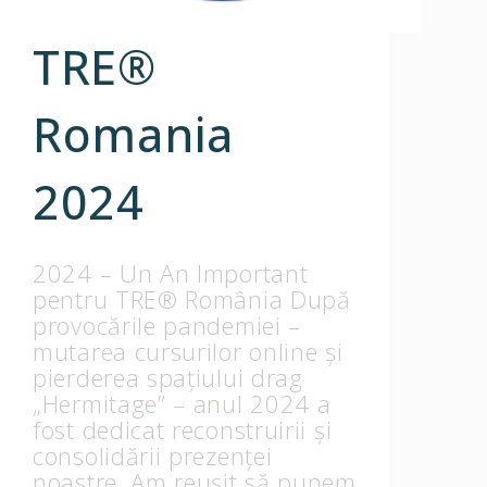
TRE®
Romania
2024
2024 – Un An Important
pentru TRE®️ România După
provocările pandemiei –
mutarea cursurilor online și
pierderea spațiului drag
„Hermitage” – anul 2024 a
fost dedicat reconstruirii și
consolidării prezenței
noastre. Am reușit să punem