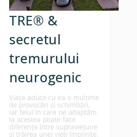
TRE® &
secretul
tremurului
neurogenic
Viața aduce cu ea o mulțime
de provocări și schimbări,
iar felul în care ne adaptăm
la acestea poate face
diferența între supraviețuire
și trăirea unei vieți împlinite.