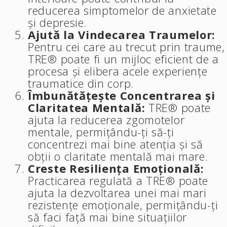
reducerea simptomelor de anxietate
și depresie.
Ajută la Vindecarea Traumelor:
Pentru cei care au trecut prin traume,
TRE® poate fi un mijloc eficient de a
procesa și elibera acele experiențe
traumatice din corp.
Îmbunătățește Concentrarea și
Claritatea Mentală:
TRE® poate
ajuta la reducerea zgomotelor
mentale, permițându-ți să-ți
concentrezi mai bine atenția și să
obții o claritate mentală mai mare.
Creste Resiliența Emoțională:
Practicarea regulată a TRE® poate
ajuta la dezvoltarea unei mai mari
rezistențe emoționale, permițându-ți
să faci față mai bine situațiilor