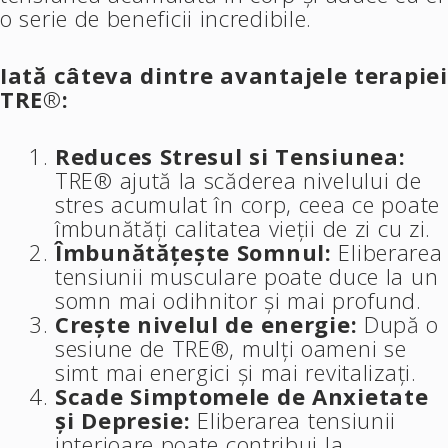
o serie de beneficii incredibile.
Iată câteva dintre avantajele terapiei
TRE
®
:
Reduces Stresul si Tensiunea:
TRE® ajută la scăderea nivelului de
stres acumulat în corp, ceea ce poate
îmbunătăți calitatea vieții de zi cu zi.
Îmbunătățește Somnul:
Eliberarea
tensiunii musculare poate duce la un
somn mai odihnitor și mai profund.
Crește nivelul de energie:
După o
sesiune de TRE®, mulți oameni se
simt mai energici și mai revitalizați.
Scade Simptomele de Anxietate
și Depresie:
Eliberarea tensiunii
interioare poate contribui la