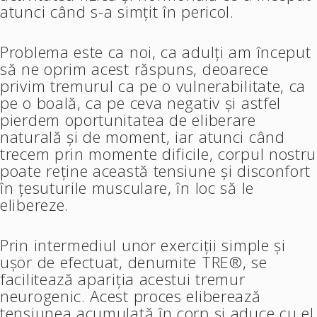
atunci când s-a simțit în pericol.
Problema este ca noi, ca adulți am început
să ne oprim acest răspuns, deoarece
privim tremurul ca pe o vulnerabilitate, ca
pe o boală, ca pe ceva negativ și astfel
pierdem oportunitatea de eliberare
naturală și de moment, iar atunci când
trecem prin momente dificile, corpul nostru
poate reține această tensiune și disconfort
în țesuturile musculare, în loc să le
elibereze.
Prin intermediul unor exerciții simple și
ușor de efectuat, denumite TRE®, se
facilitează apariția acestui tremur
neurogenic. Acest proces eliberează
tensiunea acumulată în corp și aduce cu el