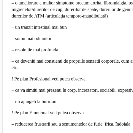
– o ameliorare a multor simptome precum artrita, fibromialgia, pso
migrenelor/durerilor de cap, durerilor de spate, durerilor de genun
durerilor de ATM (articulația temporo-mandibulară)
– un tranzit intestinal mai bun
– somn mai odihnitor
– respiratie mai profunda
– ca deveniti mai constienti de propriile senzatii corporale, cum 
etc.
! Pe plan Profesional veti putea observa
– ca va simtiti mai prezenti în corp, increzatori, sociabili, expresi
– nu ajungeti la burn-out
! Pe plan Emoțional veti putea observa
– reducerea frustrarii sau a sentimentelor de furie, frica, îndoiala,