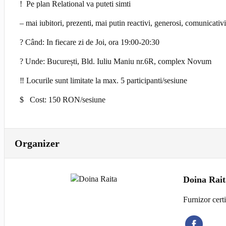
! Pe plan Relational va puteti simti
– mai iubitori, prezenti, mai putin reactivi, generosi, comunicativi, 
? Când: In fiecare zi de Joi, ora 19:00-20:30
? Unde: București, Bld. Iuliu Maniu nr.6R, complex Novum
‼️ Locurile sunt limitate la max. 5 participanti/sesiune
$ Cost: 150 RON/sesiune
Organizer
Doina Rait
Furnizor cer