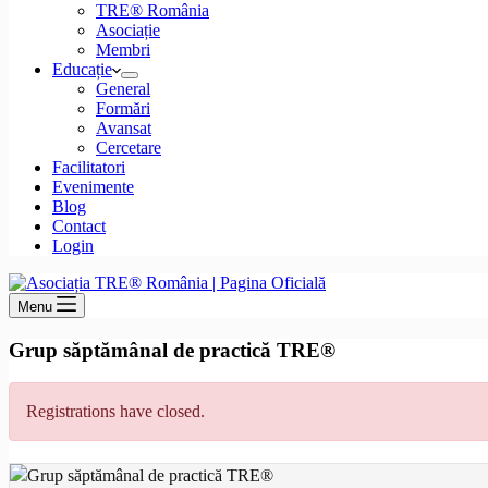
TRE® România
Asociație
Membri
Educație
General
Formări
Avansat
Cercetare
Facilitatori
Evenimente
Blog
Contact
Login
Menu
Grup săptămânal de practică TRE®
Registrations have closed.