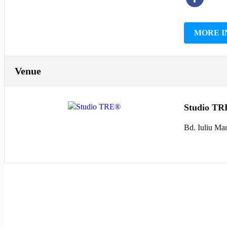
MORE I
Venue
Studio T
Bd. Iuliu Ma