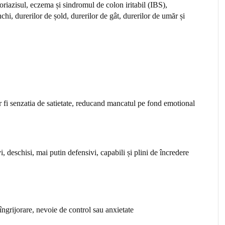
riazisul, eczema și sindromul de colon iritabil (IBS),
chi, durerilor de șold, durerilor de gât, durerilor de umăr și
ar fi senzatia de satietate, reducand mancatul pe fond emotional
vi, deschisi, mai putin defensivi, capabili și plini de încredere
 îngrijorare, nevoie de control sau anxietate