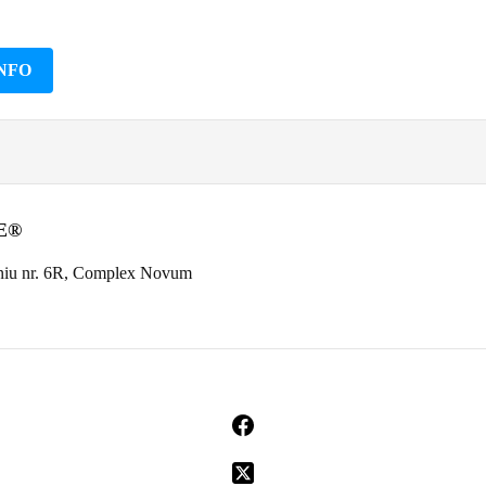
NFO
RE®
niu nr. 6R, Complex Novum