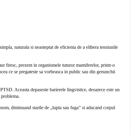
a, naturala si neasteptat de eficienta de a elibera tensiunile
mur firesc, prezent in organismele tuturor mamiferelor, printr-o
 vocea ce se pregateste sa vorbeasca in public sau din genunchii
au PTSD. Aceasta depaseste barierele lingvistice, deoarece este un
u problema.
utonom, diminuand starile de „lupta sau fuga” si aducand corpul