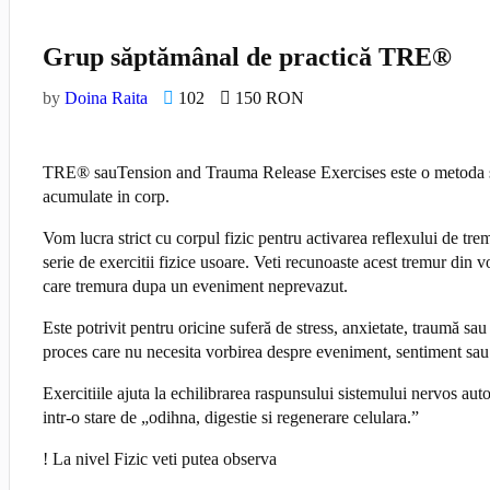
Grup săptămânal de practică TRE®
by
Doina Raita
102
150 RON
TRE® sauTension and Trauma Release Exercises este o metoda simpl
acumulate in corp.
Vom lucra strict cu corpul fizic pentru activarea reflexului de tre
serie de exercitii fizice usoare. Veti recunoaste acest tremur din
care tremura dupa un eveniment neprevazut.
Este potrivit pentru oricine suferă de stress, anxietate, traumă s
proces care nu necesita vorbirea despre eveniment, sentiment sa
Exercitiile ajuta la echilibrarea raspunsului sistemului nervos a
intr-o stare de „odihna, digestie si regenerare celulara.”
! La nivel Fizic veti putea observa