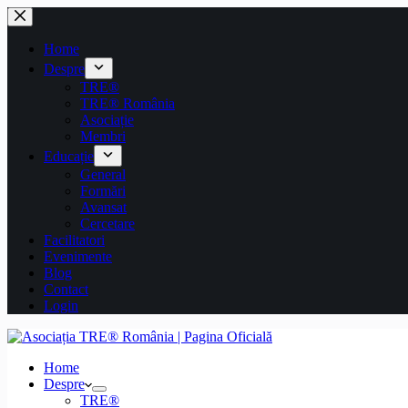
Home
Despre
TRE®
TRE® România
Asociație
Membri
Educație
General
Formări
Avansat
Cercetare
Facilitatori
Evenimente
Blog
Contact
Login
Home
Despre
TRE®